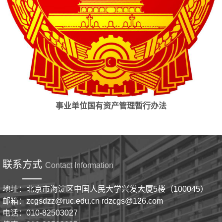
事业单位国有资产管理暂行办法
联系方式
Contact Information
地址：北京市海淀区中国人民大学兴发大厦5楼（100045）
邮箱：zcgsdzz@ruc.edu.cn rdzcgs@126.com
电话：010-82503027